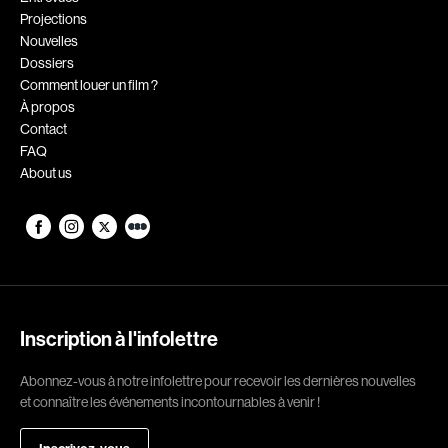
Projections
Romantiques
Science-fiction
Nouvelles
Sports
Thrillers
Dossiers
Comment louer un film ?
Western
À propos
Contact
Décennies
FAQ
About us
1920
1930
1940
1950
1960
1970
1980
1990
2000
2010
Inscription à l'infolettre
2020
Abonnez-vous à notre infolettre pour recevoir les dernières nouvelles
Réalisateur
et connaître les événements incontournables à venir !
(Daniel Grou) Podz
Absa Moussa Sene