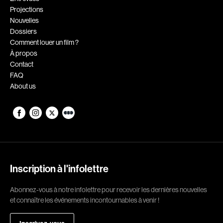
Projections
Romantiques
Science-fiction
Nouvelles
Sports
Thrillers
Dossiers
Comment louer un film ?
Western
À propos
Contact
Décennies
FAQ
About us
1920
1930
1940
1950
1960
1970
1980
1990
2000
2010
Inscription à l'infolettre
2020
Abonnez-vous à notre infolettre pour recevoir les dernières nouvelles
Réalisateur
et connaître les événements incontournables à venir !
(Daniel Grou) Podz
Absa Moussa Sene