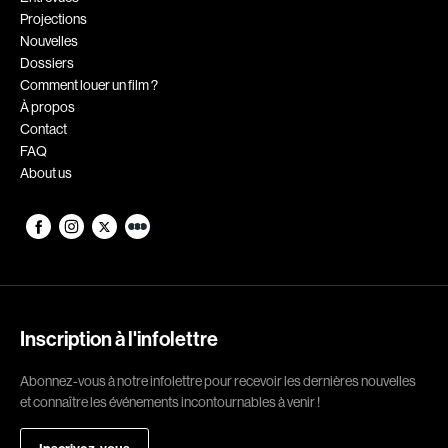
Projections
Romantiques
Science-fiction
Nouvelles
Sports
Thrillers
Dossiers
Comment louer un film ?
Western
À propos
Contact
Décennies
FAQ
About us
1920
1930
1940
1950
1960
1970
1980
1990
2000
2010
Inscription à l'infolettre
2020
Abonnez-vous à notre infolettre pour recevoir les dernières nouvelles
Réalisateur
et connaître les événements incontournables à venir !
(Daniel Grou) Podz
Absa Moussa Sene