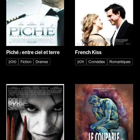
Romantiques
Science-fiction
Sports
Thrillers
Western
Décennies
Piché : entre ciel et terre
French Kiss
1920
1930
2010
Fiction
Drames
2011
Comédies
Romantiques
1940
1950
1960
1970
1980
1990
2000
2010
2020
Réalisateur
(Daniel Grou) Podz
Absa Moussa Sene