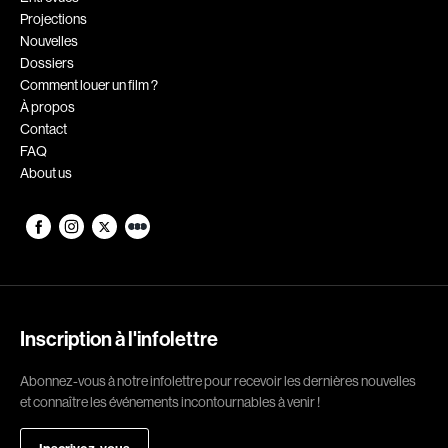
Projections
Romantiques
Science-fiction
Nouvelles
Sports
Thrillers
Dossiers
Comment louer un film ?
Western
À propos
Contact
Décennies
FAQ
About us
1920
1930
1940
1950
1960
1970
1980
1990
2000
2010
Inscription à l'infolettre
2020
Abonnez-vous à notre infolettre pour recevoir les dernières nouvelles
Réalisateur
et connaître les événements incontournables à venir !
(Daniel Grou) Podz
Absa Moussa Sene