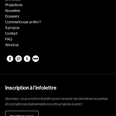
Projections
Romantiques
Science-fiction
Nouvelles
Sports
Thrillers
Dossiers
Comment louer un film ?
Western
À propos
Contact
Décennies
FAQ
About us
1920
1930
1940
1950
1960
1970
1980
1990
2000
2010
Inscription à l'infolettre
2020
Abonnez-vous à notre infolettre pour recevoir les dernières nouvelles
Réalisateur
et connaître les événements incontournables à venir !
(Daniel Grou) Podz
Absa Moussa Sene