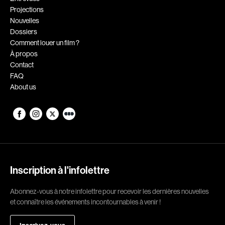
Projections
Romantiques
Science-fiction
Nouvelles
Sports
Thrillers
Dossiers
Comment louer un film ?
Western
À propos
Contact
Décennies
FAQ
About us
1920
1930
1940
1950
1960
1970
1980
1990
2000
2010
Inscription à l'infolettre
2020
Abonnez-vous à notre infolettre pour recevoir les dernières nouvelles
Réalisateur
et connaître les événements incontournables à venir !
(Daniel Grou) Podz
Absa Moussa Sene