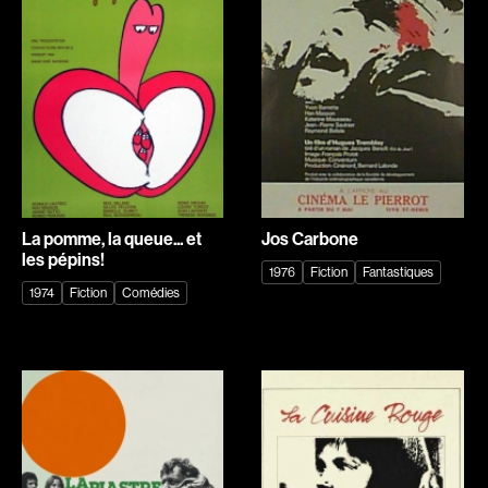
Explorer par
Genres
Action
Amateurs
Animation
Art
Aventure
Biographiques
Comédies
Comédies musicales
La pomme, la queue... et
Jos Carbone
Documentaires
Drames
les pépins!
1976
Fiction
Fantastiques
Érotiques
Étudiants
1974
Fiction
Comédies
Famille
Fantastiques
Fiction
Guerre
Historiques
Horreur
Indépendants
Jeunesse
Musicaux
Policiers