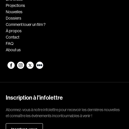
Projections
Romantiques
Science-fiction
Nouvelles
Sports
Thrillers
Dossiers
Comment louer un film ?
Western
À propos
Contact
Décennies
FAQ
About us
1920
1930
1940
1950
1960
1970
1980
1990
2000
2010
Inscription à l'infolettre
2020
Abonnez-vous à notre infolettre pour recevoir les dernières nouvelles
Réalisateur
et connaître les événements incontournables à venir !
(Daniel Grou) Podz
Absa Moussa Sene