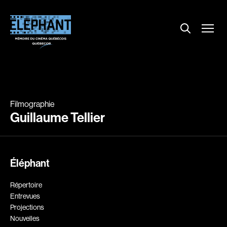
Menu
Explorer le répertoire
Projections
Entrevues
Nouvelles
Filmographie
À propos
Guillaume Tellier
Dossiers
Comment louer un film ?
Éléphant
Contact
FAQ
Répertoire
About us
Entrevues
Projections
Nouvelles