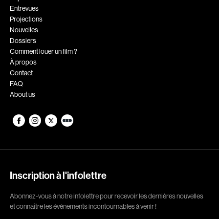
Entrevues
Romantiques
Science-fiction
Projections
Sports
Thrillers
Nouvelles
Dossiers
Western
Comment louer un film ?
À propos
Décennies
Contact
FAQ
1920
1930
About us
1940
1950
1960
1970
1980
1990
2000
2010
2020
Inscription à l'infolettre
Réalisateur
Abonnez-vous à notre infolettre pour recevoir les dernières nouvelles
et connaître les événements incontournables à venir !
(Daniel Grou) Podz
Absa Moussa Sene