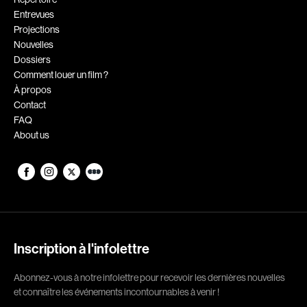
Entrevues
Romantiques
Science-fiction
Projections
Sports
Thrillers
Nouvelles
Dossiers
Western
Comment louer un film ?
À propos
Décennies
Contact
FAQ
1920
1930
About us
1940
1950
1960
1970
1980
1990
2000
2010
2020
Inscription à l'infolettre
Réalisateur
Abonnez-vous à notre infolettre pour recevoir les dernières nouvelles
et connaître les événements incontournables à venir !
(Daniel Grou) Podz
Absa Moussa Sene