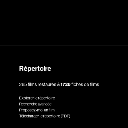
dz
Absa Moussa Sene
Adam Mark
e
Alacchi Carlo
ay Édouard
Albert Geneviève
Alkhalidey Adib
Allard Geneviève
Répertoire
r
Alleyn Jennifer
265 films restaurés &
1726
fiches de films
Anderson Michael
e
Angers Richard
Explorer le répertoire
Annaud Jean-Jacques
Recherche avancée
Proposez-moi un film
Anthian Pierre
Télécharger le répertoire (PDF)
rés
Arcand Paul