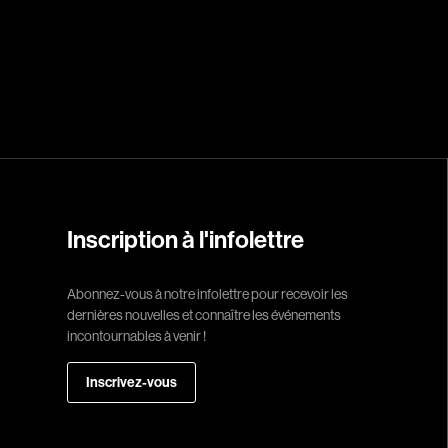
Réalisateur
(Daniel Grou) Po
Adam Camil
Adams Dominiqu
Albernhe Trembl
Aliassa Babek
Allard Gabriel
Inscription à l'infolettre
Allen Jeremy Pete
Abonnez-vous à notre infolettre pour recevoir les
Almond Paul
dernières nouvelles et connaître les événements
André G. Laurain
incontournables à venir !
Angrignon Yves
Inscrivez-vous
Antaki Joseph
Arango Juan And