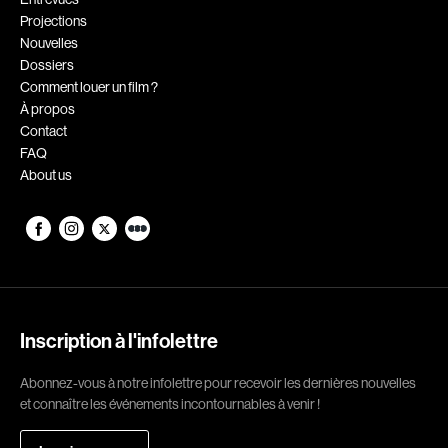
Projections
Romantiques
Science-fiction
Nouvelles
Sports
Thrillers
Dossiers
Comment louer un film ?
Western
À propos
Contact
Décennies
FAQ
About us
1920
1930
1940
1950
1960
1970
1980
1990
2000
2010
Inscription à l'infolettre
2020
Abonnez-vous à notre infolettre pour recevoir les dernières nouvelles
Réalisateur
et connaître les événements incontournables à venir !
(Daniel Grou) Podz
Absa Moussa Sene