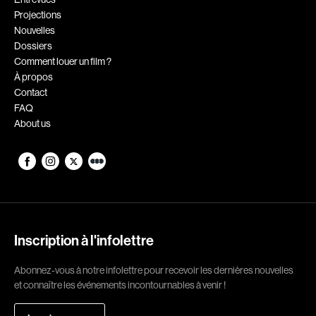
Projections
Romantiques
Science-fiction
Nouvelles
Sports
Thrillers
Dossiers
Comment louer un film ?
Western
À propos
Contact
Décennies
FAQ
About us
1920
1930
1940
1950
1960
1970
1980
1990
2000
2010
Inscription à l'infolettre
2020
Abonnez-vous à notre infolettre pour recevoir les dernières nouvelles
Réalisateur
et connaître les événements incontournables à venir !
(Daniel Grou) Podz
Absa Moussa Sene