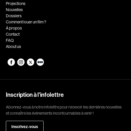
Romantiques
Science-fiction
Projections
Nouvelles
Sports
Thrillers
Dossiers
Western
Comment louer un film ?
À propos
Décennies
Contact
FAQ
1920
1930
About us
1940
1950
1960
1970
1980
1990
2000
2010
2020
Inscription à l'infolettre
Réalisateur
Abonnez-vous à notre infolettre pour recevoir les dernières nouvelles
et connaître les événements incontournables à venir !
(Daniel Grou) Podz
Absa Moussa Sene
Adam Camil
Adam Mark
Inscrivez-vous