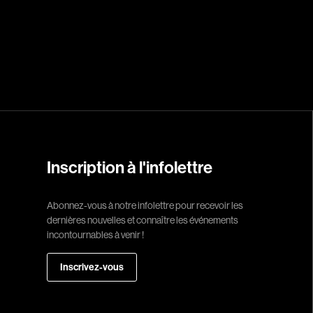
Réalisateur
(Daniel Grou) Po
Adam Camil
Adams Dominiqu
Albernhe Trembl
Aliassa Babek
Allard Gabriel
Inscription à l'infolettre
Allen Jeremy Pete
Abonnez-vous à notre infolettre pour recevoir les
Almond Paul
dernières nouvelles et connaître les événements
André G. Laurain
incontournables à venir !
Angrignon Yves
Inscrivez-vous
Antaki Joseph
Arango Juan And