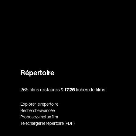
dz
Absa Moussa Sene
Adam Mark
e
Alacchi Carlo
ay Édouard
Albert Geneviève
Alkhalidey Adib
Allard Geneviève
Répertoire
r
Alleyn Jennifer
265 films restaurés &
1726
fiches de films
Anderson Michael
e
Angers Richard
Explorer le répertoire
Annaud Jean-Jacques
Recherche avancée
Proposez-moi un film
Anthian Pierre
Télécharger le répertoire (PDF)
rés
Arcand Paul