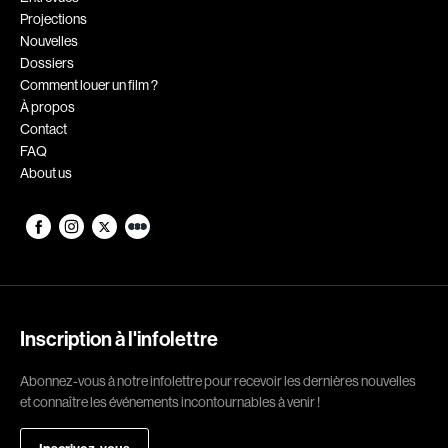
Projections
Romantiques
Science-fiction
Nouvelles
Sports
Thrillers
Dossiers
Comment louer un film ?
Western
À propos
Contact
Décennies
FAQ
About us
1920
1930
1940
1950
1960
1970
1980
1990
2000
2010
Inscription à l'infolettre
2020
Abonnez-vous à notre infolettre pour recevoir les dernières nouvelles
Réalisateur
et connaître les événements incontournables à venir !
(Daniel Grou) Podz
Absa Moussa Sene