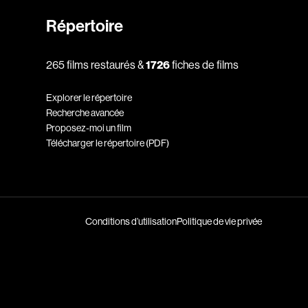
Horreur
Répertoire
Jeunesse
Policiers
265 films restaurés &
1726
fiches de films
Science-fiction
Thrillers
Explorer le répertoire
Recherche avancée
Proposez-moi un film
Télécharger le répertoire (PDF)
1930
1950
Conditions d’utilisation
Politique de vie privée
1970
1990
2010