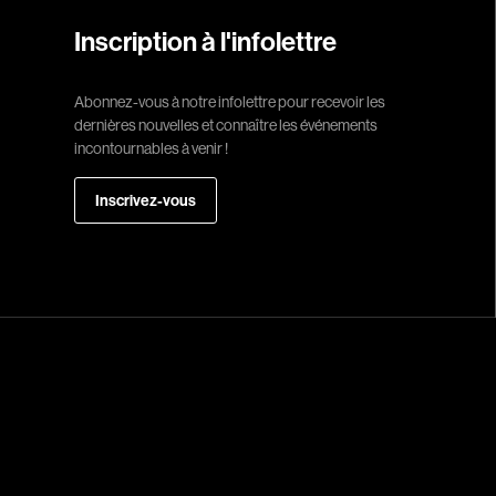
Recherche par mots-clés
Historiques
About us
Inscription à l'infolettre
Films, personnes, entrevues, bandes annonces ...
Indépendants
Musicaux
Abonnez-vous à notre infolettre pour recevoir les
Romantiques
dernières nouvelles et connaître les événements
Sports
incontournables à venir !
Western
Inscrivez-vous
Décennies
1920
1940
1960
1980
2000
2020