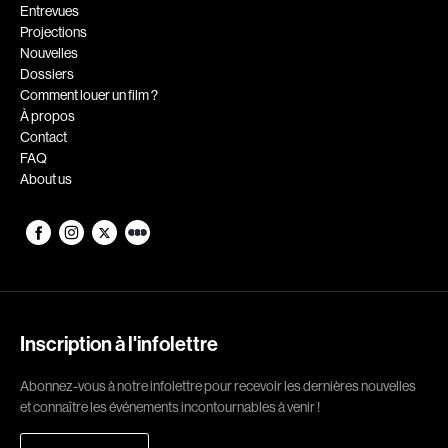
Romantiques
Science-fiction
Entrevues
Projections
Sports
Thrillers
Nouvelles
Western
Dossiers
Comment louer un film ?
Décennies
À propos
Contact
1920
1930
FAQ
About us
1940
1950
1960
1970
1980
1990
2000
2010
2020
Inscription à l'infolettre
Réalisateur
Abonnez-vous à notre infolettre pour recevoir les dernières nouvelles
(Daniel Grou) Podz
Absa Moussa Sene
et connaître les événements incontournables à venir !
Adam Camil
Adam Mark