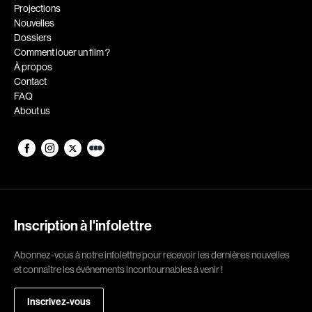
Romantiques
Science-fiction
Projections
Nouvelles
Sports
Thrillers
Dossiers
Western
Comment louer un film ?
À propos
Décennies
Contact
FAQ
1920
1930
About us
1940
1950
1960
1970
1980
1990
2000
2010
2020
Inscription à l'infolettre
Réalisateur
Abonnez-vous à notre infolettre pour recevoir les dernières nouvelles
et connaître les événements incontournables à venir !
(Daniel Grou) Podz
Absa Moussa Sene
Adam Camil
Adam Mark
Inscrivez-vous