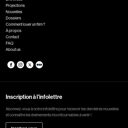
Projections
Romantiques
Science-fiction
Nouvelles
Sports
Thrillers
Dossiers
Comment louer un film ?
Western
À propos
Contact
Décennies
FAQ
About us
1920
1930
1940
1950
1960
1970
1980
1990
2000
2010
Inscription à l'infolettre
2020
Abonnez-vous à notre infolettre pour recevoir les dernières nouvelles
Réalisateur
et connaître les événements incontournables à venir !
(Daniel Grou) Podz
Absa Moussa Sene