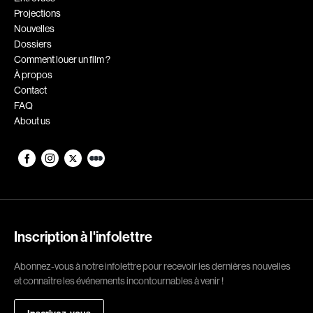
Projections
Romantiques
Science-fiction
Nouvelles
Sports
Thrillers
Dossiers
Comment louer un film ?
Western
À propos
Contact
Décennies
FAQ
About us
1920
1930
1940
1950
1960
1970
1980
1990
2000
2010
Inscription à l'infolettre
2020
Abonnez-vous à notre infolettre pour recevoir les dernières nouvelles
Réalisateur
et connaître les événements incontournables à venir !
(Daniel Grou) Podz
Absa Moussa Sene