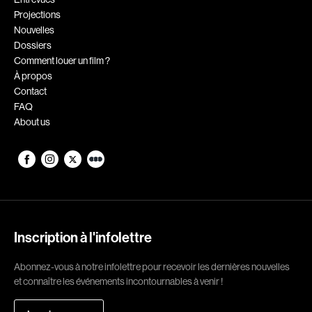
Projections
Romantiques
Science-fiction
Nouvelles
Sports
Thrillers
Dossiers
Comment louer un film ?
Western
À propos
Contact
Décennies
FAQ
About us
1920
1930
1940
1950
1960
1970
1980
1990
2000
2010
Inscription à l'infolettre
2020
Abonnez-vous à notre infolettre pour recevoir les dernières nouvelles
Réalisateur
et connaître les événements incontournables à venir !
(Daniel Grou) Podz
Absa Moussa Sene