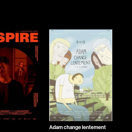
Jeunesse
Policiers
Science-fiction
Thrillers
1930
1950
1970
1990
2010
Adam change lentement