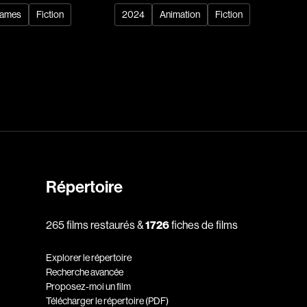
ames
Fiction
2024
Animation
Fiction
dz
Absa Moussa Sene
Adam Mark
e
Alacchi Carlo
ay Édouard
Albert Geneviève
Alkhalidey Adib
Allard Geneviève
r
Alleyn Jennifer
Répertoire
Anderson Michael
e
Angers Richard
265 films restaurés &
1726
fiches de films
Annaud Jean-Jacques
Explorer le répertoire
Anthian Pierre
Recherche avancée
Proposez-moi un film
rés
Arcand Paul
Télécharger le répertoire (PDF)