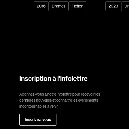
2016
Drames
Fiction
2023
Dr
Réalisateur
(Daniel Grou) Po
Adam Camil
Adams Dominiqu
Albernhe Trembl
Aliassa Babek
Allard Gabriel
Allen Jeremy Pete
Inscription à l'infolettre
Almond Paul
André G. Laurain
Abonnez-vous à notre infolettre pour recevoir les
dernières nouvelles et connaître les événements
Angrignon Yves
incontournables à venir !
Antaki Joseph
Inscrivez-vous
Arango Juan And