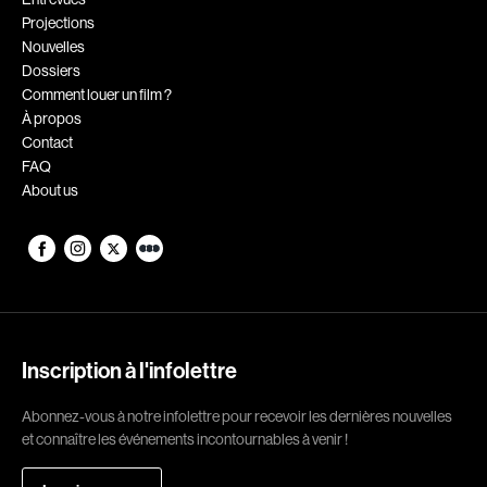
Projections
Romantiques
Science-fiction
Nouvelles
Sports
Thrillers
Dossiers
Comment louer un film ?
Western
À propos
Contact
Décennies
FAQ
About us
1920
1930
1940
1950
1960
1970
1980
1990
2000
2010
Inscription à l'infolettre
2020
Abonnez-vous à notre infolettre pour recevoir les dernières nouvelles
Réalisateur
et connaître les événements incontournables à venir !
(Daniel Grou) Podz
Absa Moussa Sene