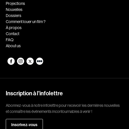
Romantiques
Science-fiction
Projections
Nouvelles
Sports
Thrillers
Dossiers
Western
Comment louer un film ?
À propos
Décennies
Contact
FAQ
1920
1930
About us
1940
1950
1960
1970
1980
1990
2000
2010
2020
Inscription à l'infolettre
Réalisateur
Abonnez-vous à notre infolettre pour recevoir les dernières nouvelles
et connaître les événements incontournables à venir !
(Daniel Grou) Podz
Absa Moussa Sene
Adam Camil
Adam Mark
Inscrivez-vous