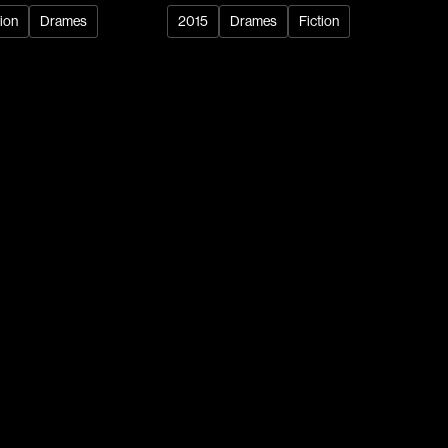
tion
Drames
2015
Drames
Fiction
dz
Absa Moussa Sene
Adam Mark
e
Alacchi Carlo
ay Édouard
Albert Geneviève
Alkhalidey Adib
Allard Geneviève
r
Alleyn Jennifer
Anderson Michael
e
Angers Richard
Annaud Jean-Jacques
Anthian Pierre
rés
Arcand Paul