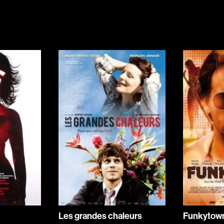
Indépendants
Musicaux
Romantiques
Sports
Western
Décennies
1920
1940
1960
1980
2000
2020
Les grandes chaleurs
Funkytow