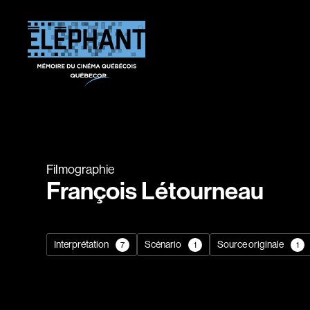
Filmographie
François Létourneau
Interprétation
Scénario
Source originale
7
1
1