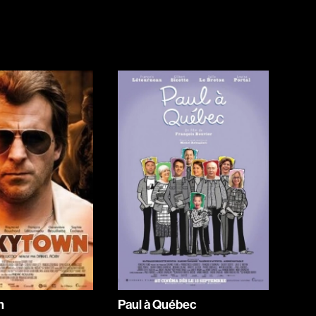
Jeunesse
Policiers
Science-fiction
Thrillers
1930
1950
1970
1990
2010
n
Paul à Québec