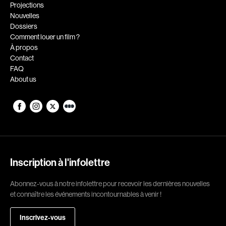
Romantiques
Science-fiction
Projections
Nouvelles
Sports
Thrillers
Dossiers
Western
Comment louer un film ?
À propos
Décennies
Contact
FAQ
1920
1930
About us
1940
1950
1960
1970
1980
1990
2000
2010
2020
Inscription à l'infolettre
Réalisateur
Abonnez-vous à notre infolettre pour recevoir les dernières nouvelles
et connaître les événements incontournables à venir !
(Daniel Grou) Podz
Absa Moussa Sene
Adam Camil
Adam Mark
Inscrivez-vous