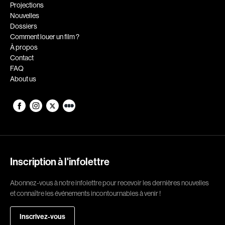
Romantiques
Science-fiction
Projections
Nouvelles
Sports
Thrillers
Dossiers
Western
Comment louer un film ?
À propos
Décennies
Contact
FAQ
1920
1930
About us
1940
1950
1960
1970
1980
1990
2000
2010
2020
Inscription à l'infolettre
Réalisateur
Abonnez-vous à notre infolettre pour recevoir les dernières nouvelles
et connaître les événements incontournables à venir !
(Daniel Grou) Podz
Absa Moussa Sene
Adam Camil
Adam Mark
Inscrivez-vous