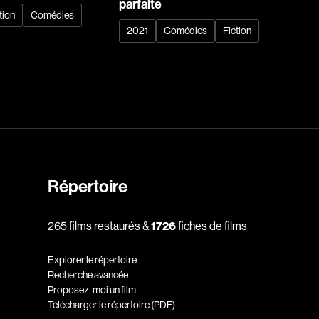
parfaite
tion
Comédies
2021
Comédies
Fiction
dz
Absa Moussa Sene
Adam Mark
e
Alacchi Carlo
ay Édouard
Albert Geneviève
Alkhalidey Adib
Allard Geneviève
Répertoire
r
Alleyn Jennifer
Anderson Michael
265 films restaurés &
1726
fiches de films
e
Angers Richard
Annaud Jean-Jacques
Explorer le répertoire
Recherche avancée
Anthian Pierre
Proposez-moi un film
rés
Arcand Paul
Télécharger le répertoire (PDF)