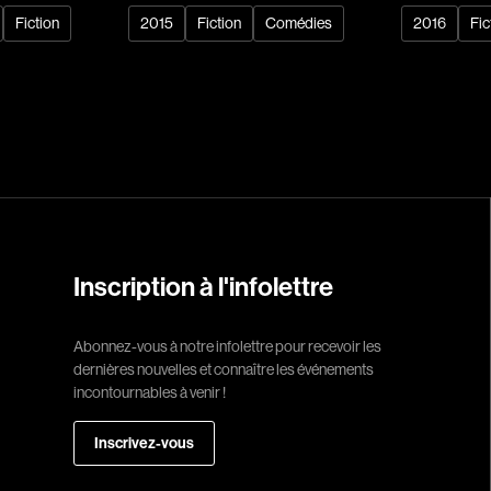
Fiction
2015
Fiction
Comédies
2016
Fic
Réalisateur
(Daniel Grou) Po
Adam Camil
Adams Dominiqu
Albernhe Trembl
Aliassa Babek
Allard Gabriel
Inscription à l'infolettre
Allen Jeremy Pete
Almond Paul
Abonnez-vous à notre infolettre pour recevoir les
André G. Laurain
dernières nouvelles et connaître les événements
Angrignon Yves
incontournables à venir !
Antaki Joseph
Inscrivez-vous
Arango Juan And