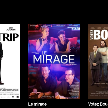
Indépendants
Musicaux
Romantiques
Sports
Western
Décennies
Recherche par mots-clés
1920
Films, personnes, entrevues, bandes annonces ...
1940
1960
1980
2000
2020
Le mirage
Votez Bo