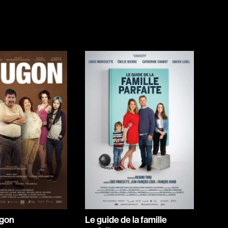
Jeunesse
Policiers
Science-fiction
Thrillers
1930
1950
1970
1990
2010
ugon
Le guide de la famille