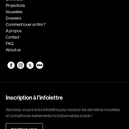
Projections
Romantiques
Science-fiction
Nouvelles
Sports
Thrillers
Dossiers
Comment louer un film ?
Western
À propos
Contact
Décennies
FAQ
About us
1920
1930
1940
1950
1960
1970
1980
1990
2000
2010
Inscription à l'infolettre
2020
Abonnez-vous à notre infolettre pour recevoir les dernières nouvelles
Réalisateur
et connaître les événements incontournables à venir !
(Daniel Grou) Podz
Absa Moussa Sene