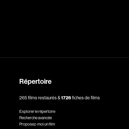
dz
Absa Moussa Sene
Adam Mark
e
Alacchi Carlo
ay Édouard
Albert Geneviève
Alkhalidey Adib
Allard Geneviève
Répertoire
r
Alleyn Jennifer
Anderson Michael
265 films restaurés &
1726
fiches de films
e
Angers Richard
Explorer le répertoire
Annaud Jean-Jacques
Recherche avancée
Anthian Pierre
Proposez-moi un film