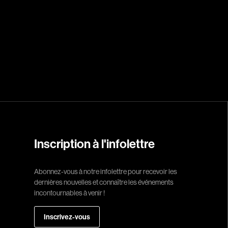
Réalisateur
(Daniel Grou) Po
Adam Camil
Adams Dominiqu
Albernhe Trembl
Aliassa Babek
Allard Gabriel
Inscription à l'infolettre
Allen Jeremy Pete
Almond Paul
Abonnez-vous à notre infolettre pour recevoir les
dernières nouvelles et connaître les événements
André G. Laurain
incontournables à venir !
Angrignon Yves
Antaki Joseph
Inscrivez-vous