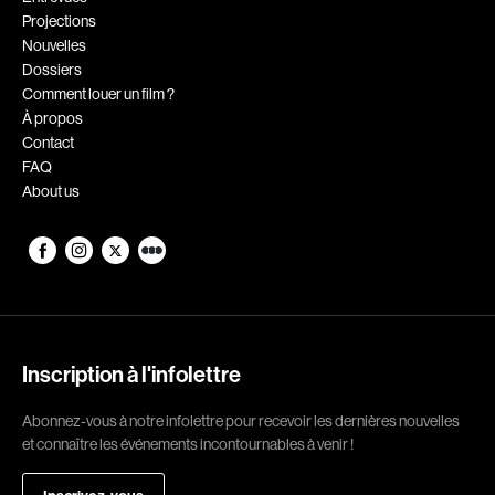
Projections
Romantiques
Science-fiction
Nouvelles
Sports
Thrillers
Dossiers
Comment louer un film ?
Western
À propos
Contact
Décennies
FAQ
About us
1920
1930
1940
1950
1960
1970
1980
1990
2000
2010
Inscription à l'infolettre
2020
Abonnez-vous à notre infolettre pour recevoir les dernières nouvelles
Réalisateur
et connaître les événements incontournables à venir !
(Daniel Grou) Podz
Absa Moussa Sene