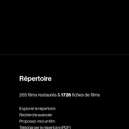
dz
Absa Moussa Sene
Adam Mark
e
Alacchi Carlo
ay Édouard
Albert Geneviève
Alkhalidey Adib
Allard Geneviève
Répertoire
r
Alleyn Jennifer
Anderson Michael
265 films restaurés &
1726
fiches de films
e
Angers Richard
Explorer le répertoire
Annaud Jean-Jacques
Recherche avancée
Proposez-moi un film
Anthian Pierre
Télécharger le répertoire (PDF)