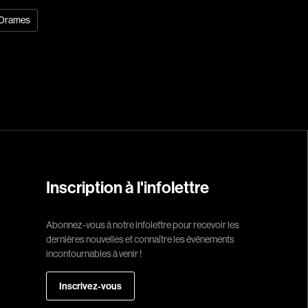
Drames
Réalisateur
(Daniel Grou) Po
Adam Camil
Adams Dominiqu
Albernhe Trembl
Aliassa Babek
Allard Gabriel
Inscription à l'infolettre
Allen Jeremy Pete
Abonnez-vous à notre infolettre pour recevoir les
Almond Paul
dernières nouvelles et connaître les événements
André G. Laurain
incontournables à venir !
Angrignon Yves
Inscrivez-vous
Antaki Joseph