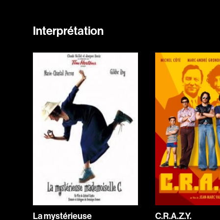
Interprétation
La mystérieuse
C.R.A.Z.Y.