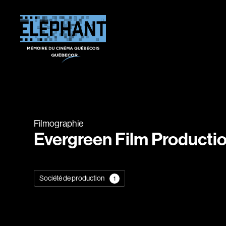
Filmographie
Evergreen Film Producti
Société de production
1