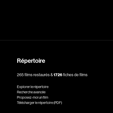
dz
Absa Moussa Sene
Adam Mark
e
Alacchi Carlo
ay Édouard
Albert Geneviève
Alkhalidey Adib
Allard Geneviève
Répertoire
r
Alleyn Jennifer
265 films restaurés &
1726
fiches de films
Anderson Michael
e
Angers Richard
Explorer le répertoire
Annaud Jean-Jacques
Recherche avancée
Proposez-moi un film
Anthian Pierre
Télécharger le répertoire (PDF)
rés
Arcand Paul