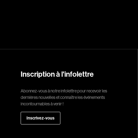
Réalisateur
(Daniel Grou) Po
Adam Camil
Adams Dominiqu
Albernhe Trembl
Aliassa Babek
Allard Gabriel
Inscription à l'infolettre
Allen Jeremy Pete
Abonnez-vous à notre infolettre pour recevoir les
Almond Paul
dernières nouvelles et connaître les événements
André G. Laurain
incontournables à venir !
Angrignon Yves
Inscrivez-vous
Antaki Joseph
Arango Juan And