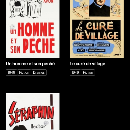
Explorer par
Genres
Action
Amateurs
Animation
Art
Aventure
Biographiques
Comédies
Comédies musicales
Un homme et son péché
Le curé de village
Documentaires
Drames
1949
Fiction
Drames
1949
Fiction
Érotiques
Étudiants
Famille
Fantastiques
Fiction
Guerre
Historiques
Horreur
Indépendants
Jeunesse
Musicaux
Policiers