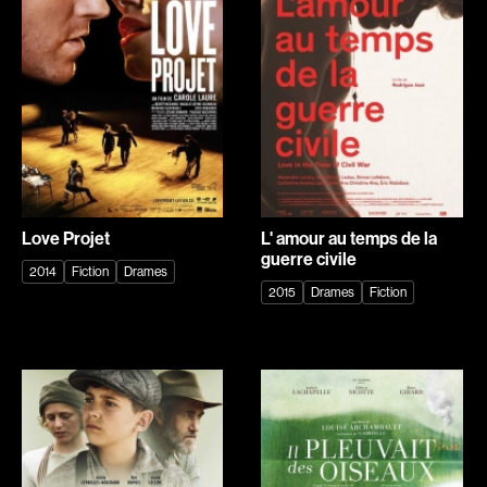
Explorer par
Genres
Action
Amateurs
Animation
Art
Aventure
Biographiques
Comédies
Comédies musicales
Love Projet
L' amour au temps de la
Documentaires
Drames
guerre civile
2014
Fiction
Drames
Érotiques
Étudiants
2015
Drames
Fiction
Famille
Fantastiques
Fiction
Guerre
Historiques
Horreur
Indépendants
Jeunesse
Musicaux
Policiers