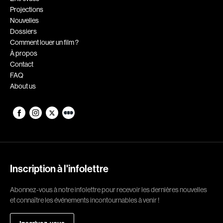
Projections
Romantiques
Science-fiction
Nouvelles
Sports
Thrillers
Dossiers
Comment louer un film ?
Western
À propos
Contact
Décennies
FAQ
About us
1920
1930
1940
1950
1960
1970
1980
1990
2000
2010
Inscription à l'infolettre
2020
Abonnez-vous à notre infolettre pour recevoir les dernières nouvelles
Réalisateur
et connaître les événements incontournables à venir !
(Daniel Grou) Podz
Absa Moussa Sene