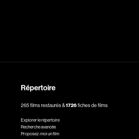
rés
Arcand Paul
Archambault Louise
ain
Arsenault Mychel
es Philippe
Arsin Jean
Asselin Olivier
nçois
Attenborough Richard
Aubin David
Audy Michel
ic
Ayotte Zachary
Répertoire
Baillargeon Paule
o
Ball Ara
265 films restaurés &
1726
fiches de films
Barbancourt Marie Ange
Explorer le répertoire
Barbeau Manon
Recherche avancée
e Anaïs
Baric Nancy
Proposez-moi un film