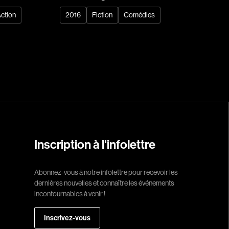
Arango Juan And
ction
2016
Fiction
Comédies
Arcand Denys
Archambault Sylv
Arseneau Bussièr
Arson Ann
Asselin Jean-Fra
Aubert Robin
Aubry François
Aurtenèche Albér
Inscription à l'infolettre
Azzopardi Mario
Baldi Gian Vittori
Abonnez-vous à notre infolettre pour recevoir les
dernières nouvelles et connaître les événements
Barabé Charles
incontournables à venir !
Barbeau Paul
Barbeau-Lavalett
Inscrivez-vous