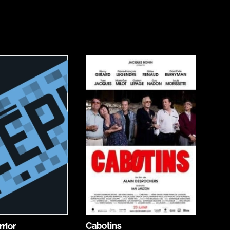
Horreur
Jeunesse
Policiers
Science-fiction
Thrillers
1930
1950
1970
1990
2010
Cabotins
rior