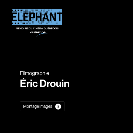
Filmographie
Éric Drouin
Montage images
8