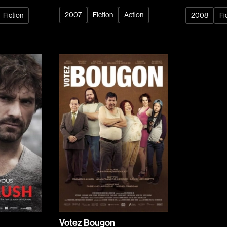
Recherche par mots-clés
2007
Fiction
Action
Fiction
2008
Fi
Films, personnes, entrevues, bandes annonces ...
Réalisateur
(Daniel Grou) Po
Adam Camil
Adams Dominiqu
Albernhe Trembl
Aliassa Babek
Allard Gabriel
Allen Jeremy Pete
Almond Paul
André G. Laurain
Angrignon Yves
Antaki Joseph
Votez Bougon