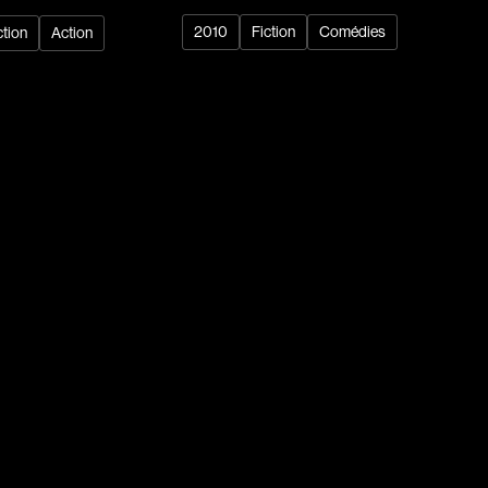
2010
Fiction
Comédies
ction
Action
dz
Absa Moussa Sene
Adam Mark
e
Alacchi Carlo
ay Édouard
Albert Geneviève
Alkhalidey Adib
Allard Geneviève
r
Alleyn Jennifer
Anderson Michael
e
Angers Richard
Annaud Jean-Jacques
Anthian Pierre