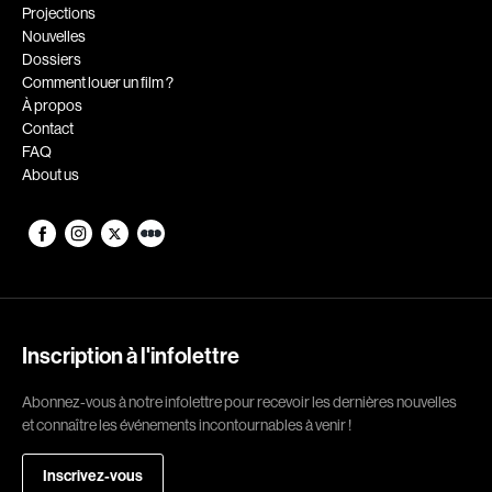
Romantiques
Science-fiction
Projections
Nouvelles
Sports
Thrillers
Dossiers
Western
Comment louer un film ?
À propos
Décennies
Contact
FAQ
1920
1930
About us
1940
1950
1960
1970
1980
1990
2000
2010
2020
Inscription à l'infolettre
Réalisateur
Abonnez-vous à notre infolettre pour recevoir les dernières nouvelles
et connaître les événements incontournables à venir !
(Daniel Grou) Podz
Absa Moussa Sene
Adam Camil
Adam Mark
Inscrivez-vous