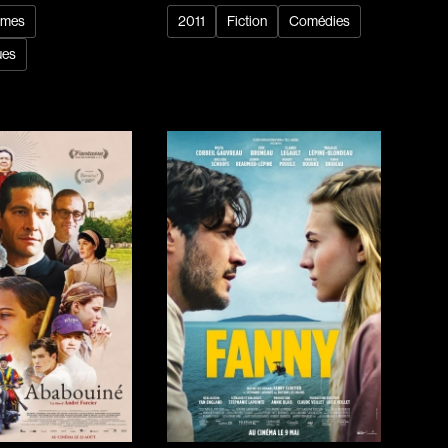
ames
2011
Fiction
Comédies
ues
dz
Absa Moussa Sene
Adam Mark
e
Alacchi Carlo
ay Édouard
Albert Geneviève
Alkhalidey Adib
Allard Geneviève
r
Alleyn Jennifer
Anderson Michael
e
Angers Richard
Annaud Jean-Jacques
Anthian Pierre
rés
Arcand Paul