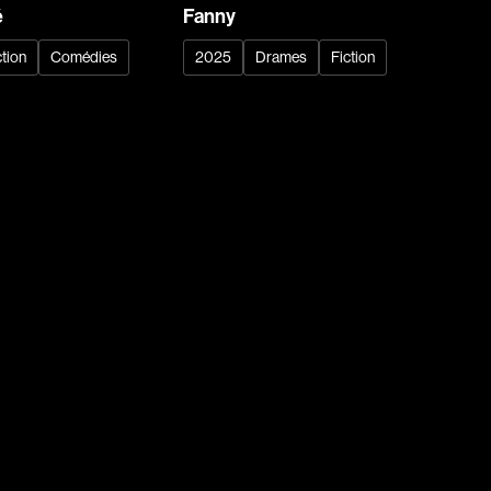
Archambault Louise
é
Fanny
ain
Arsenault Mychel
ction
Comédies
2025
Drames
Fiction
es Philippe
Arsin Jean
Asselin Olivier
nçois
Attenborough Richard
Aubin David
Audy Michel
ic
Ayotte Zachary
Baillargeon Paule
o
Ball Ara
Barbancourt Marie Ange
Barbeau Manon
e Anaïs
Baric Nancy
Baril Céline
Barnaby Jeff