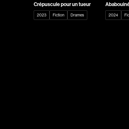
Arcand Denys
Crépuscule pour un tueur
Ababouin
Archambault Sylv
2023
Fiction
Drames
2024
Fi
Arseneau Bussièr
Arson Ann
Asselin Jean-Fra
Aubert Robin
Aubry François
Aurtenèche Albér
Azzopardi Mario
Baldi Gian Vittori
Barabé Charles
Barbeau Paul
Barbeau-Lavalett
Barichello Rudy
Barilliet France