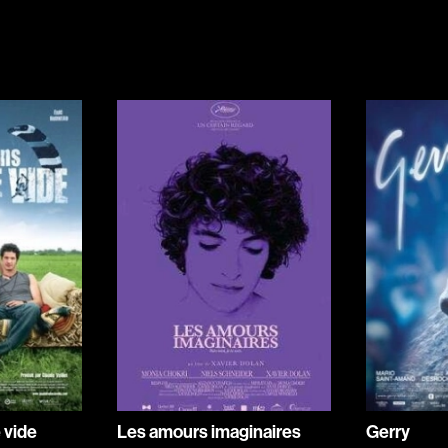
Indépendants
Musicaux
Romantiques
Sports
Western
Décennies
1920
1940
1960
1980
2000
2020
 vide
Les amours imaginaires
Gerry