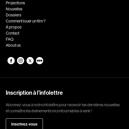
Romantiques
Science-fiction
Projections
Nouvelles
Sports
Thrillers
Dossiers
Western
Comment louer un film ?
À propos
Décennies
Contact
FAQ
1920
1930
About us
1940
1950
1960
1970
1980
1990
2000
2010
2020
Inscription à l'infolettre
Réalisateur
Abonnez-vous à notre infolettre pour recevoir les dernières nouvelles
et connaître les événements incontournables à venir !
(Daniel Grou) Podz
Absa Moussa Sene
Adam Camil
Adam Mark
Inscrivez-vous