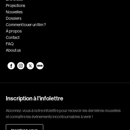
Projections
Romantiques
Science-fiction
Nouvelles
Sports
Thrillers
Dossiers
Comment louer un film ?
Western
À propos
Contact
Décennies
FAQ
About us
1920
1930
1940
1950
1960
1970
1980
1990
2000
2010
Inscription à l'infolettre
2020
Abonnez-vous à notre infolettre pour recevoir les dernières nouvelles
Réalisateur
et connaître les événements incontournables à venir !
(Daniel Grou) Podz
Absa Moussa Sene