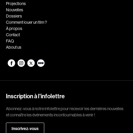
Romantiques
Science-fiction
Projections
Nouvelles
Sports
Thrillers
Dossiers
Western
Comment louer un film ?
À propos
Décennies
Contact
FAQ
1920
1930
About us
1940
1950
1960
1970
1980
1990
2000
2010
2020
Inscription à l'infolettre
Réalisateur
Abonnez-vous à notre infolettre pour recevoir les dernières nouvelles
et connaître les événements incontournables à venir !
(Daniel Grou) Podz
Absa Moussa Sene
Adam Camil
Adam Mark
Inscrivez-vous