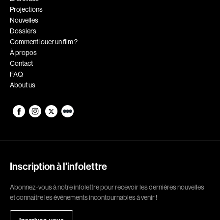
Projections
Romantiques
Science-fiction
Nouvelles
Sports
Thrillers
Dossiers
Comment louer un film ?
Western
À propos
Contact
Décennies
FAQ
About us
1920
1930
1940
1950
1960
1970
1980
1990
2000
2010
Inscription à l'infolettre
2020
Abonnez-vous à notre infolettre pour recevoir les dernières nouvelles
Réalisateur
et connaître les événements incontournables à venir !
(Daniel Grou) Podz
Absa Moussa Sene