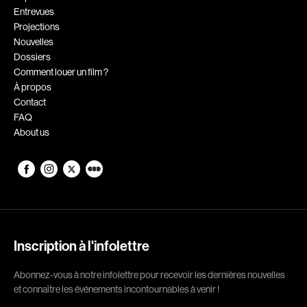
Entrevues
Romantiques
Science-fiction
Projections
Sports
Thrillers
Nouvelles
Dossiers
Western
Comment louer un film ?
À propos
Décennies
Contact
FAQ
1920
1930
About us
1940
1950
1960
1970
1980
1990
2000
2010
2020
Inscription à l'infolettre
Réalisateur
Abonnez-vous à notre infolettre pour recevoir les dernières nouvelles
et connaître les événements incontournables à venir !
(Daniel Grou) Podz
Absa Moussa Sene