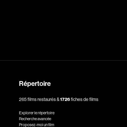
dz
Absa Moussa Sene
Adam Mark
e
Alacchi Carlo
ay Édouard
Albert Geneviève
Alkhalidey Adib
Allard Geneviève
r
Alleyn Jennifer
Répertoire
Anderson Michael
e
Angers Richard
265 films restaurés &
1726
fiches de films
Annaud Jean-Jacques
Anthian Pierre
Explorer le répertoire
rés
Arcand Paul
Recherche avancée
Proposez-moi un film