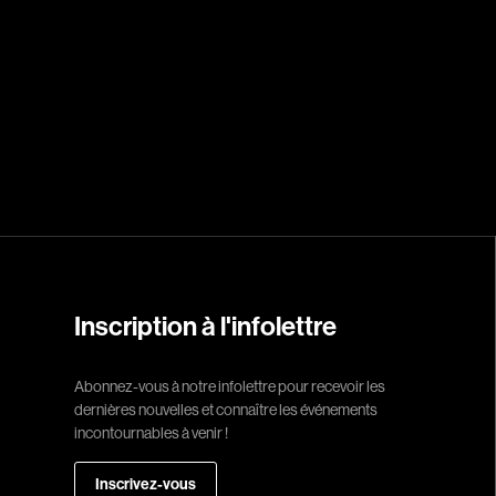
Réalisateur
(Daniel Grou) Po
Adam Camil
Adams Dominiqu
Albernhe Trembl
Aliassa Babek
Allard Gabriel
Allen Jeremy Pete
Inscription à l'infolettre
Almond Paul
André G. Laurain
Abonnez-vous à notre infolettre pour recevoir les
Angrignon Yves
dernières nouvelles et connaître les événements
Antaki Joseph
incontournables à venir !
Arango Juan And
Inscrivez-vous