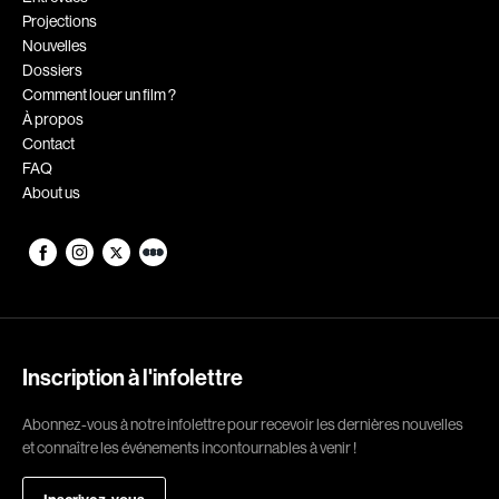
Projections
Romantiques
Science-fiction
Nouvelles
Sports
Thrillers
Dossiers
Comment louer un film ?
Western
À propos
Contact
Décennies
FAQ
About us
1920
1930
1940
1950
1960
1970
1980
1990
2000
2010
Inscription à l'infolettre
2020
Abonnez-vous à notre infolettre pour recevoir les dernières nouvelles
Réalisateur
et connaître les événements incontournables à venir !
(Daniel Grou) Podz
Absa Moussa Sene