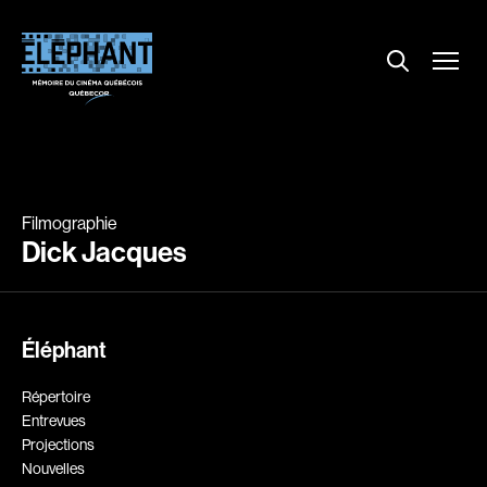
Menu
Explorer le répertoire
Projections
Entrevues
Nouvelles
Filmographie
À propos
Dick Jacques
Dossiers
Comment louer un film ?
Éléphant
Contact
FAQ
Répertoire
About us
Entrevues
Projections
Nouvelles